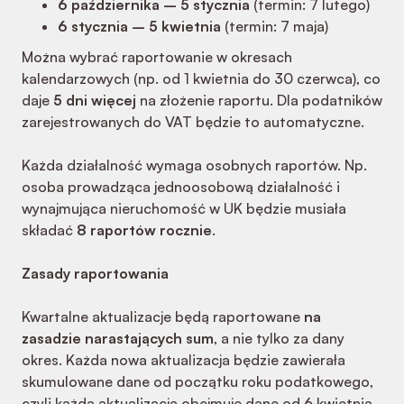
6 października – 5 stycznia
(termin: 7 lutego)
6 stycznia – 5 kwietnia
(termin: 7 maja)
Można wybrać raportowanie w okresach
kalendarzowych (np. od 1 kwietnia do 30 czerwca), co
daje
5 dni więcej
na złożenie raportu. Dla podatników
zarejestrowanych do VAT będzie to automatyczne.
Każda działalność wymaga osobnych raportów. Np.
osoba prowadząca jednoosobową działalność i
wynajmująca nieruchomość w UK będzie musiała
składać
8 raportów rocznie
.
Zasady raportowania
Kwartalne aktualizacje będą raportowane
na
zasadzie narastających sum
, a nie tylko za dany
okres. Każda nowa aktualizacja będzie zawierała
skumulowane dane od początku roku podatkowego,
czyli każda aktualizacja obejmuje dane od 6 kwietnia