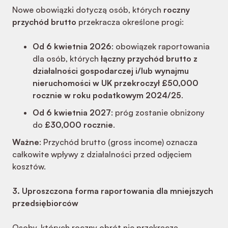
Nowe obowiązki dotyczą osób, których
roczny
przychód brutto
przekracza określone progi:
Od 6 kwietnia 2026
: obowiązek raportowania
dla osób, których
łączny przychód brutto z
działalności gospodarczej i/lub wynajmu
nieruchomości w UK przekroczył £50,000
rocznie w roku podatkowym 2024/25
.
Od 6 kwietnia 2027
: próg zostanie obniżony
do
£30,000 rocznie
.
Ważne
: Przychód brutto (gross income) oznacza
całkowite wpływy z działalności przed odjęciem
kosztów.
3. Uproszczona forma raportowania dla mniejszych
przedsiębiorców
Osoby, których roczny obrót nie przekracza