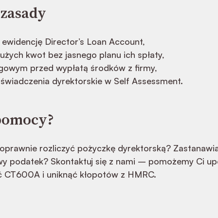
 zasady
ewidencję Director’s Loan Account,
dużych kwot bez jasnego planu ich spłaty,
ięgowym przed wypłatą środków z firmy,
 świadczenia dyrektorskie w Self Assessment.
 pomocy?
poprawnie rozliczyć pożyczkę dyrektorską? Zastanawia
wy podatek? Skontaktuj się z nami – pomożemy Ci u
yć CT600A i uniknąć kłopotów z HMRC.