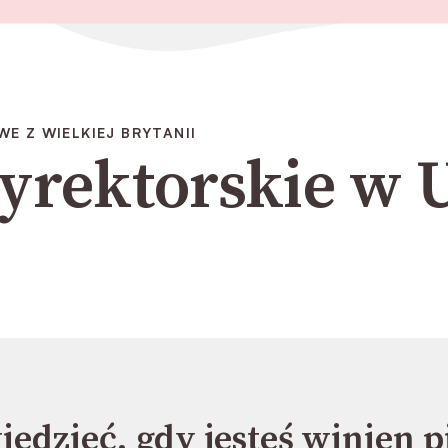
 Z WIELKIEJ BRYTANII
dyrektorskie w 
iedzieć, gdy jesteś winien 