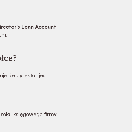
irector’s Loan Account
em.
ółce?
je, że dyrektor jest
roku księgowego firmy