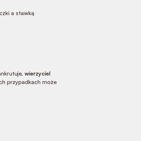
zki a stawką
ankrutuje,
wierzyciel
ych przypadkach może