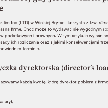
e
 limited (LTD) w Wielkiej Brytanii korzysta z tzw.
direc
łasną firmę. Choć może to wydawać się wygodnym roz
w podatkowych i prawnych. W tym artykule wyjaśniam
asady ich rozliczania oraz z jakimi konsekwencjami trzeba
powiednim terminie.
czka dyrektorska (director’s loa
azywamy każdą kwotę, którą dyrektor pobiera z firm
alary),