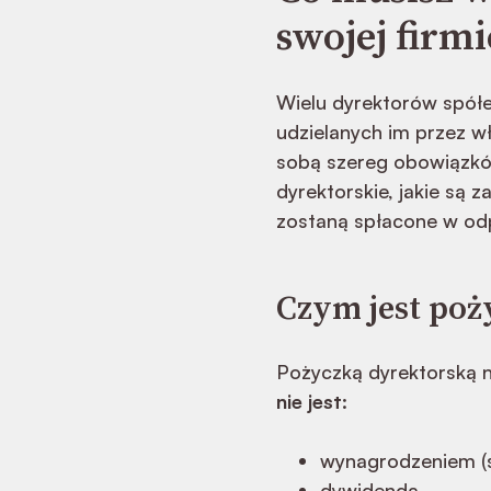
swojej firmi
Wielu dyrektorów spółek
udzielanych im przez w
sobą szereg obowiązkó
dyrektorskie, jakie są z
zostaną spłacone w od
Czym jest poży
Pożyczką dyrektorską n
nie jest
:
wynagrodzeniem (s
dywidendą,