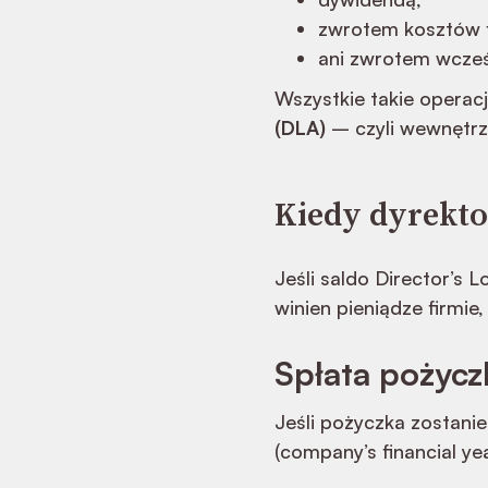
zwrotem kosztów 
ani zwrotem wcześ
Wszystkie takie opera
(DLA)
– czyli wewnętrz
Kiedy dyrektor
Jeśli saldo Director’s 
winien pieniądze firmie
Spłata pożycz
Jeśli pożyczka zostani
(company’s financial y