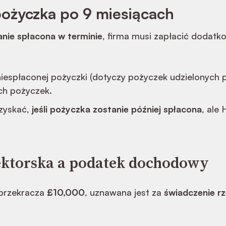
ożyczka po 9 miesiącach
anie spłacona w terminie
, firma musi zapłacić dodat
iespłaconej pożyczki (dotyczy pożyczek udzielonych p
ch pożyczek.
zyskać,
jeśli pożyczka zostanie później spłacona
, ale
ektorska a podatek dochodowy
 przekracza
£10,000
, uznawana jest za
świadczenie rz