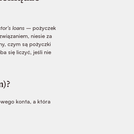
tor’s loans
– pożyczek
wiązaniem, niesie za
y, czym są pożyczki
 się liczyć, jeśli nie
n)?
owego konta, a która