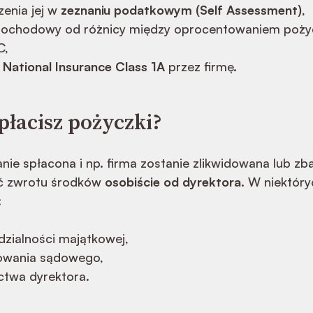
zenia jej w
zeznaniu podatkowym (Self Assessment)
,
dochodowy od różnicy między oprocentowaniem pożyc
C,
y
National Insurance Class 1A
przez firmę.
spłacisz pożyczki?
anie spłacona i np. firma zostanie zlikwidowana lub zb
 zwrotu środków
osobiście od dyrektora
. W niektór
:
dzialności majątkowej,
owania sądowego,
ctwa dyrektora.